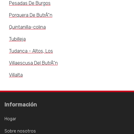
Pesadas De Burgos
Porquera De ButrÃ“n
Quintanilla-colina
Tubilleja
Tudanca - Altos, Los
Villaescusa Del ButrÃ“n
Villalta
Información
Hogar
Sobre nosotros