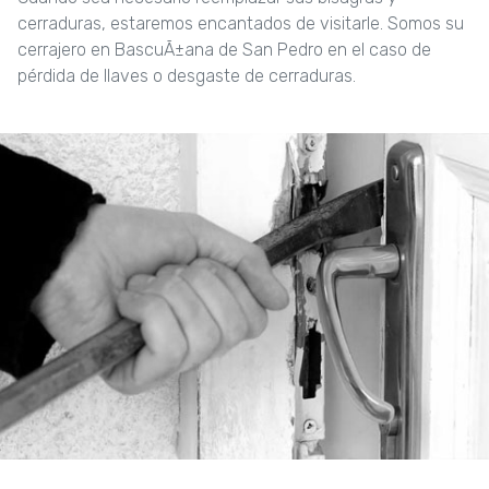
cerraduras, estaremos encantados de visitarle. Somos su
cerrajero en BascuÃ±ana de San Pedro en el caso de
pérdida de llaves o desgaste de cerraduras.