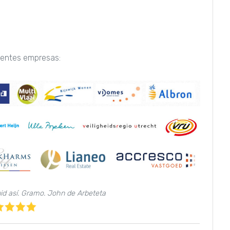
uientes empresas:
uid así. Gramo. John de Arbeteta