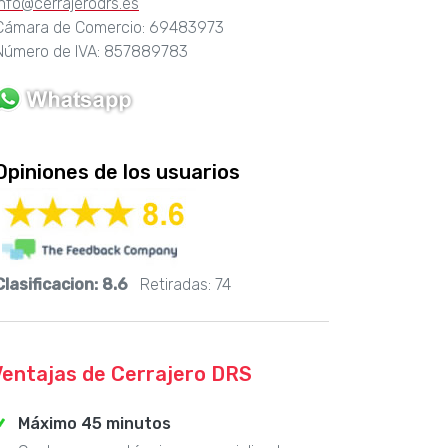
info@cerrajerodrs.es
Cámara de Comercio: 69483973
Número de IVA: 857889783
Opiniones de los usuarios
Clasificacion:
8.6
Retiradas:
74
Ventajas de Cerrajero DRS
Máximo 45 minutos