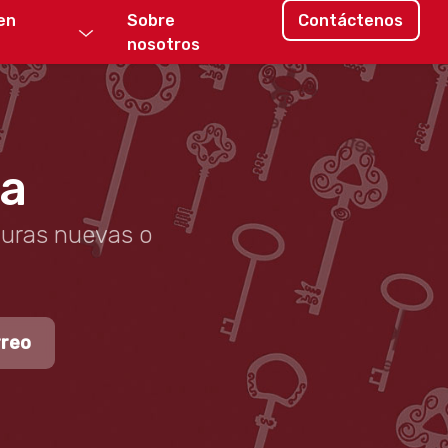
en
Sobre
Contáctenos
nosotros
ta
duras nuevas o
rreo