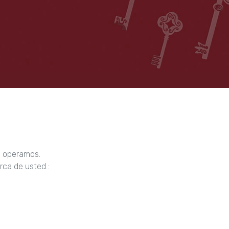
e operamos.
rca de usted.: