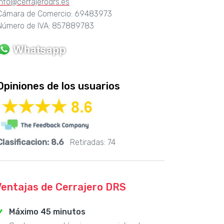
info@cerrajerodrs.es
Cámara de Comercio: 69483973
Número de IVA: 857889783
Opiniones de los usuarios
Clasificacion:
8.6
Retiradas:
74
Ventajas de Cerrajero DRS
Máximo 45 minutos