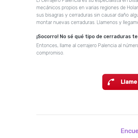
El cerrajero Palencia es su especialista en bi
mecánicos propios en varias regiones de Hola
sus bisagras y cerraduras sin causar daño al
montar nuevas cerraduras. Llamenos y llegam
¡Socorro! No sé qué tipo de cerraduras t
Entonces, llame al cerrajero Palencia al número
compromiso.
Llame
Encue