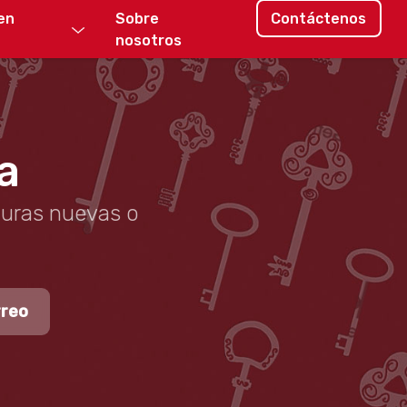
en
Sobre
Contáctenos
nosotros
a
duras nuevas o
rreo