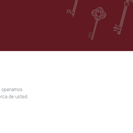
e operamos.
erca de usted.