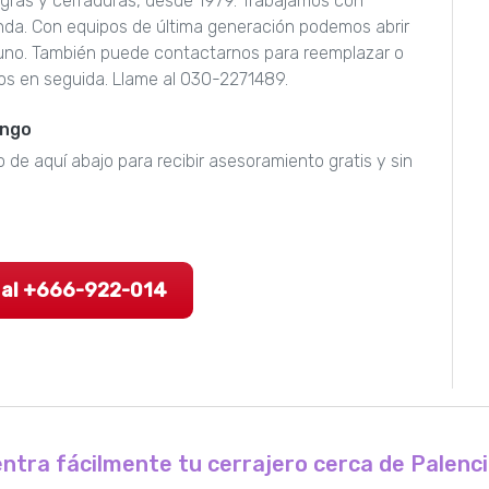
sagras y cerraduras, desde 1979. Trabajamos con
nda. Con equipos de última generación podemos abrir
guno. También puede contactarnos para reemplazar o
os en seguida. Llame al 030-2271489.
engo
 de aquí abajo para recibir asesoramiento gratis y sin
 al +666-922-014
ntra fácilmente tu cerrajero cerca de Palenci