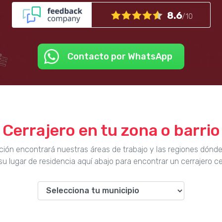
8.6
/10
Contacto por WhatsApp
Cerrajero en tu zona o barrio
ción encontrará nuestras áreas de trabajo y las regiones dónd
u lugar de residencia aquí abajo para encontrar un cerrajero c