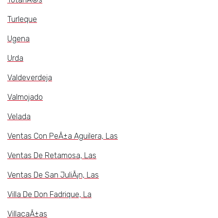
Turleque
Ugena
Urda
Valdeverdeja
Valmojado
Velada
Ventas Con PeÃ±a Aguilera, Las
Ventas De Retamosa, Las
Ventas De San JuliÃ¡n, Las
Villa De Don Fadrique, La
VillacaÃ±as