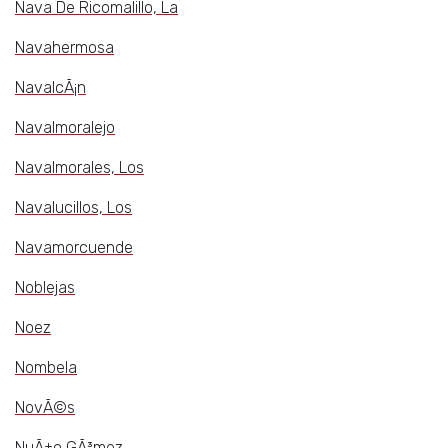
Nava De Ricomalillo, La
Navahermosa
NavalcÃ¡n
Navalmoralejo
Navalmorales, Los
Navalucillos, Los
Navamorcuende
Noblejas
Noez
Nombela
NovÃ©s
NuÃ±o GÃ³mez