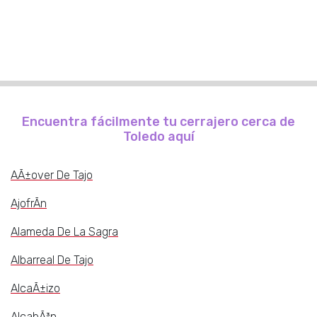
Encuentra fácilmente tu cerrajero cerca de
Toledo aquí
AÃ±over De Tajo
AjofrÃ­n
Alameda De La Sagra
Albarreal De Tajo
AlcaÃ±izo
AlcabÃ³n