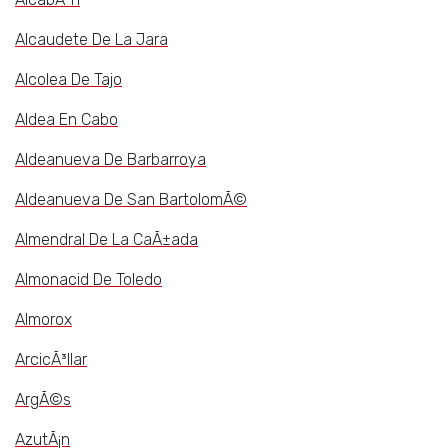
Alcaudete De La Jara
Alcolea De Tajo
Aldea En Cabo
Aldeanueva De Barbarroya
Aldeanueva De San BartolomÃ©
Almendral De La CaÃ±ada
Almonacid De Toledo
Almorox
ArcicÃ³llar
ArgÃ©s
AzutÃ¡n