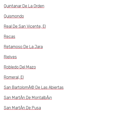
Quintanar De La Orden
Quismondo
Real De San Vicente, El
Recas
Retamoso De La Jara
Rielves
Robledo Del Mazo
Romeral, El
San BartolomÃ© De Las Abiertas
San MartÃ­n De MontalbÃ¡n
San MartÃ­n De Pusa