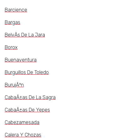
Barcience
Bargas
BelvÃ­s De La Jara
Borox
Buenaventura
Burguillos De Toledo
BurujÃ³n
CabaÃ±as De La Sagra
CabaÃ±as De Yepes
Cabezamesada
Calera Y Chozas