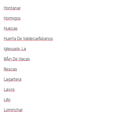
Hontanar
Hormigos
Huecas
Huerta De ValdecarÃ¡banos
Iglesuela, La
IllÃ¡n De Vacas
Illescas
Lagartera
Layos
Lillo
Lominchar