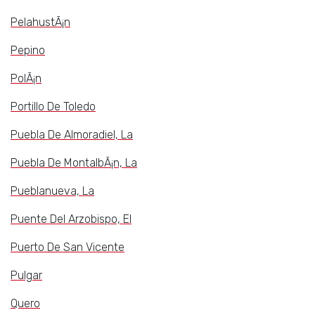
PelahustÃ¡n
Pepino
PolÃ¡n
Portillo De Toledo
Puebla De Almoradiel, La
Puebla De MontalbÃ¡n, La
Pueblanueva, La
Puente Del Arzobispo, El
Puerto De San Vicente
Pulgar
Quero