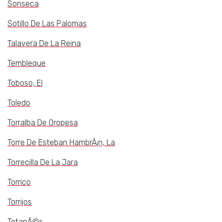
Sonseca
Sotillo De Las Palomas
Talavera De La Reina
Tembleque
Toboso, El
Toledo
Torralba De Oropesa
Torre De Esteban HambrÃ¡n, La
Torrecilla De La Jara
Torrico
Torrijos
TotanÃ©s