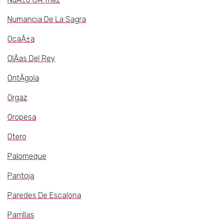
Numancia De La Sagra
OcaÃ±a
OlÃ­as Del Rey
OntÃ­gola
Orgaz
Oropesa
Otero
Palomeque
Pantoja
Paredes De Escalona
Parrillas