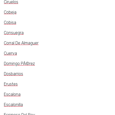
Ciruelos
Cobeja
Cobisa
Consuegra
Corral De Almaguer
Cuerva
Domingo PÃ©rez
Dosbarrios
Erustes
Escalona
Escalonilla
Espinoso Del Rey