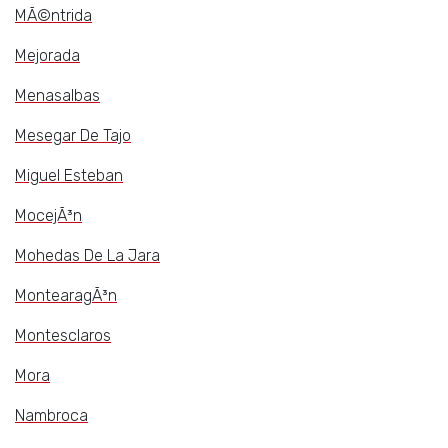
MÃ©ntrida
Mejorada
Menasalbas
Mesegar De Tajo
Miguel Esteban
MocejÃ³n
Mohedas De La Jara
MontearagÃ³n
Montesclaros
Mora
Nambroca