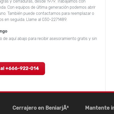
isagras y cerraduras, desde 1979. Trabajamos con
nda. Con equipos de última generación podemos abrir
guno. También puede contactarnos para reemplazar o
os en seguida. Llame al 030-2271489.
engo
o de aquí abajo para recibir asesoramiento gratis y sin
 al +666-922-014
Cerrajero en BeniarjÃ³
Mantente i