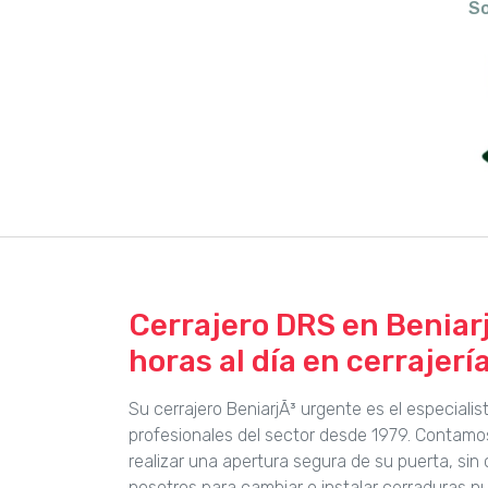
So
Cerrajero DRS en Beniarj
horas al día en cerrajerí
Su cerrajero BeniarjÃ³ urgente es el especial
profesionales del sector desde 1979. Contam
realizar una apertura segura de su puerta, si
nosotros para cambiar o instalar cerraduras n