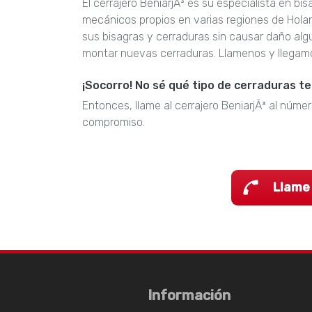
El cerrajero BeniarjÃ³ es su especialista en b
mecánicos propios en varias regiones de Hola
sus bisagras y cerraduras sin causar daño al
montar nuevas cerraduras. Llamenos y llegam
¡Socorro! No sé qué tipo de cerraduras t
Entonces, llame al cerrajero BeniarjÃ³ al númer
compromiso.
Llame
Información