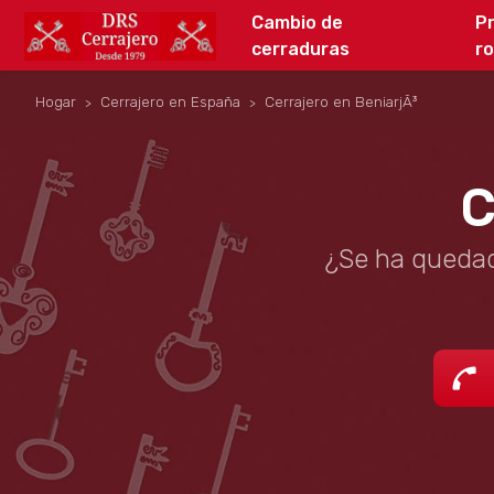
Cambio de
P
cerraduras
r
Hogar
Cerrajero en España
Cerrajero en BeniarjÃ³
C
¿Se ha quedad