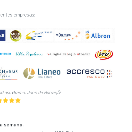
uientes empresas:
uid así. Gramo. John de BeniarjÃ³
 la semana.