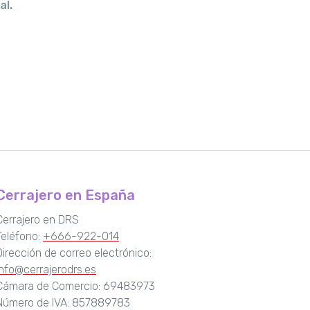
al.
Cerrajero en España
Cerrajero en DRS
Teléfono:
+666-922-014
Dirección de correo electrónico:
info@cerrajerodrs.es
Cámara de Comercio: 69483973
Número de IVA: 857889783