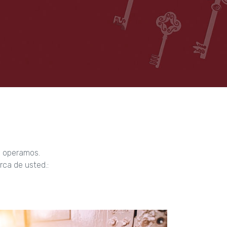
e operamos.
rca de usted.: