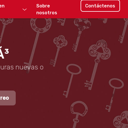
en
Sobre
Contáctenos
nosotros
Ã³
duras nuevas o
rreo