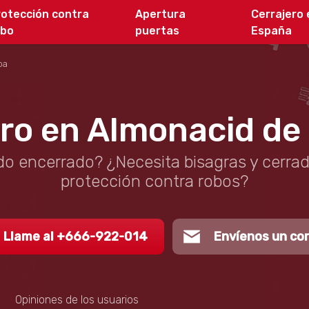
rotección contra
Apertura
Cerrajero 
obo
puertas
España
ba
ro en Almonacid de
o encerrado? ¿Necesita bisagras y cerra
protección contra robos?
Llame al +666-922-014
Envíenos un co
Opiniones de los usuarios