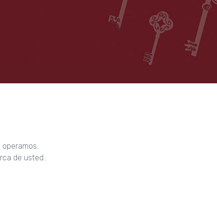
e operamos.
rca de usted.: