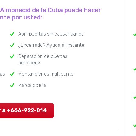
e Almonacid de la Cuba puede hacer
ente por usted:
Abrir puertas sin causar daños
¿Encerrado? Ayuda al instante
Reparación de puertas
correderas
ras
Montar cierres multipunto
Marca policial
r a +666-922-014