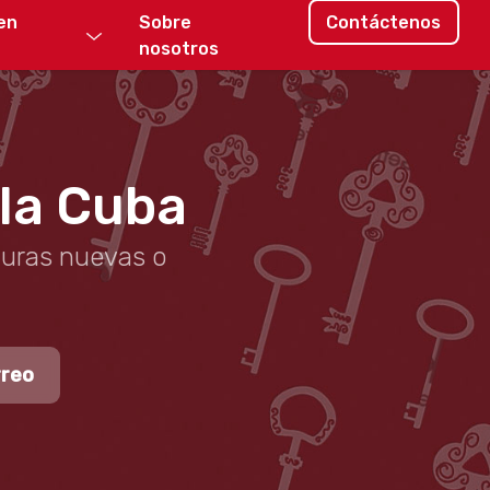
en
Sobre
Contáctenos
nosotros
 la Cuba
duras nuevas o
rreo