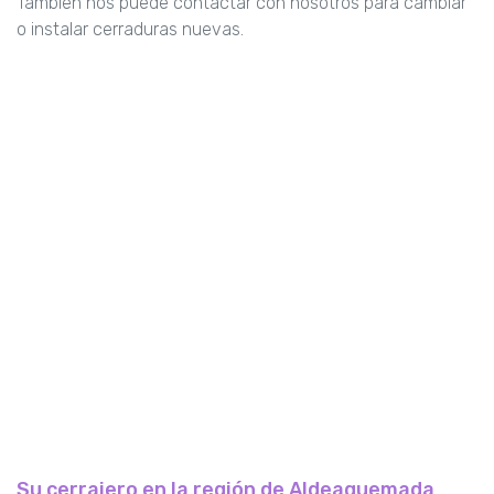
También nos puede contactar con nosotros para cambiar
o instalar cerraduras nuevas.
Su cerrajero en la región de Aldeaquemada