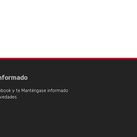
nformado
ebook y te Manténgase informado
ovedades.