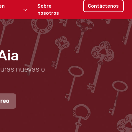
en
Sobre
Contáctenos
nosotros
Aia
duras nuevas o
rreo