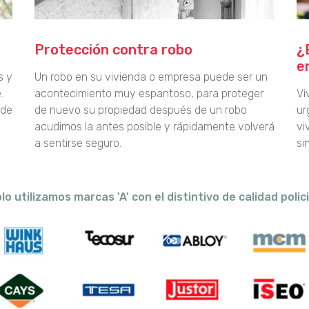
Protección contra robo
¿
e
s y
Un robo en su vivienda o empresa puede ser un
.
acontecimiento muy espantoso, para proteger
Vi
 de
de nuevo su propiedad después de un robo
ur
acudimos la antes posible y rápidamente volverá
vi
a sentirse seguro.
si
lo utilizamos marcas 'A' con el distintivo de calidad polici