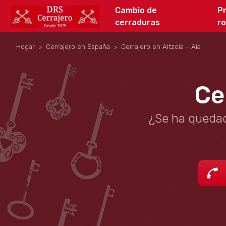
Cambio de
P
cerraduras
r
Hogar
Cerrajero en España
Cerrajero en Altzola - Aia
Ce
¿Se ha quedad