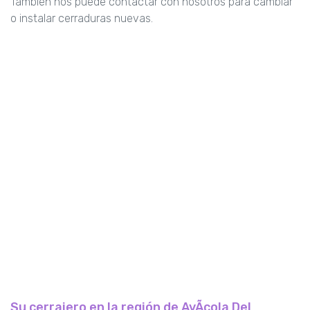
También nos puede contactar con nosotros para cambiar
o instalar cerraduras nuevas.
Su cerrajero en la región de AvÃcola Del