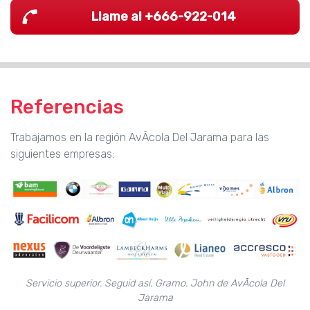
Llame al +666-922-014
Referencias
Trabajamos en la región AvÃcola Del Jarama para las
siguientes empresas:
Servicio superior. Seguid así. Gramo. John de AvÃcola Del
Jarama