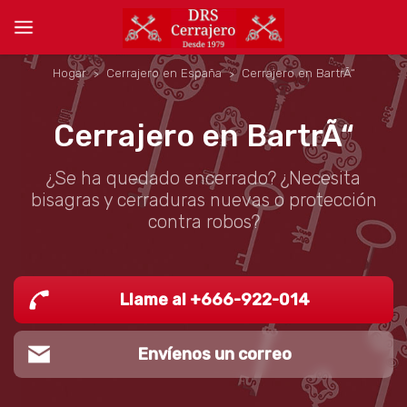
Hogar
Cerrajero en España
Cerrajero en BartrÃ“
Cerrajero en BartrÃ“
¿Se ha quedado encerrado? ¿Necesita
bisagras y cerraduras nuevas o protección
contra robos?
Llame al +666-922-014
Envíenos un correo