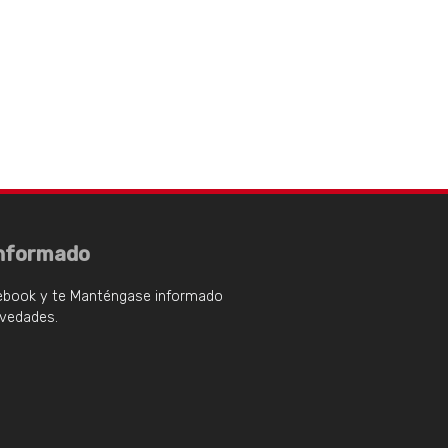
nformado
ebook y te Manténgase informado
ovedades.