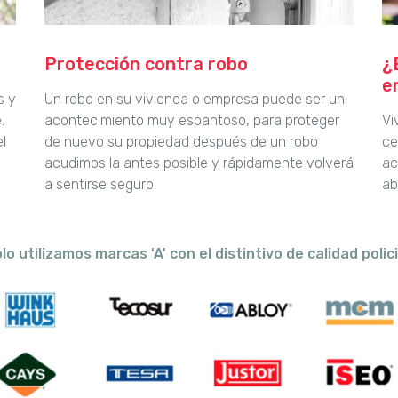
Protección contra robo
¿
e
s y
Un robo en su vivienda o empresa puede ser un
.
acontecimiento muy espantoso, para proteger
Vi
l
de nuevo su propiedad después de un robo
ce
acudimos la antes posible y rápidamente volverá
ac
a sentirse seguro.
ab
lo utilizamos marcas 'A' con el distintivo de calidad polici