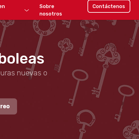
en
Sobre
Contáctenos
nosotros
rboleas
duras nuevas o
rreo