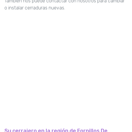
También nos puede contactar con nosotros para cambiar
o instalar cerraduras nuevas.
Su cerrajero en la región de Fornillos De