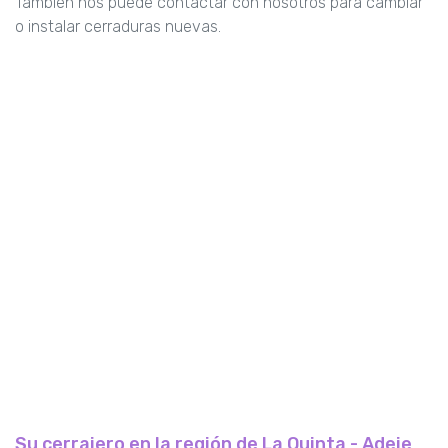
También nos puede contactar con nosotros para cambiar
o instalar cerraduras nuevas.
Su cerrajero en la región de La Quinta - Adeje