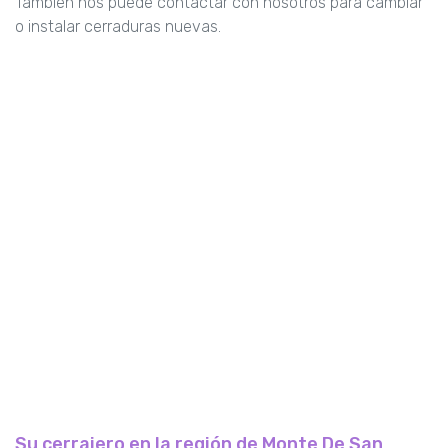
También nos puede contactar con nosotros para cambiar
o instalar cerraduras nuevas.
Su cerrajero en la región de Monte De San