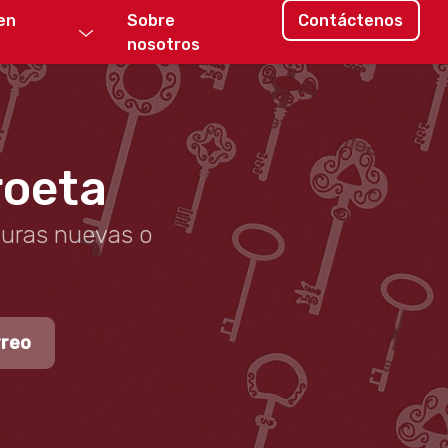
en
Sobre
Contáctenos
nosotros
roeta
duras nuevas o
rreo