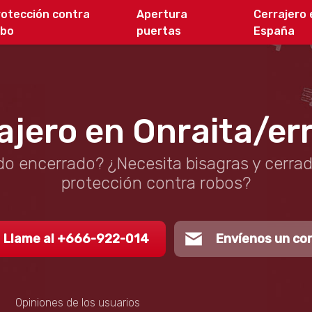
rotección contra
Apertura
Cerrajero 
obo
puertas
España
ajero en Onraita/er
o encerrado? ¿Necesita bisagras y cerra
protección contra robos?
Llame al +666-922-014
Envíenos un co
Opiniones de los usuarios