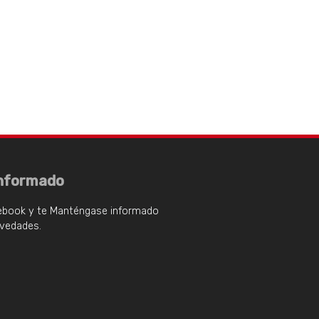
nformado
ebook y te Manténgase informado
ovedades.