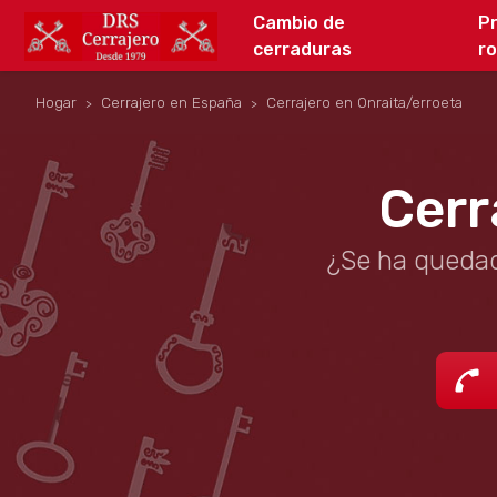
Cambio de
P
cerraduras
r
Hogar
Cerrajero en España
Cerrajero en Onraita/erroeta
Cerr
¿Se ha quedad