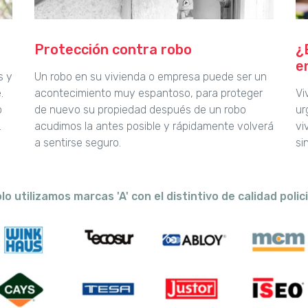
Protección contra robo
¿
e
s y
Un robo en su vivienda o empresa puede ser un
.
acontecimiento muy espantoso, para proteger
Vi
o
de nuevo su propiedad después de un robo
ur
.
acudimos la antes posible y rápidamente volverá
vi
a sentirse seguro.
si
lo utilizamos marcas 'A' con el distintivo de calidad polici