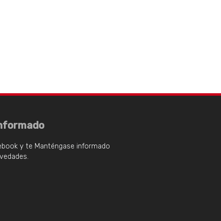
nformado
ebook y te Manténgase informado
ovedades.