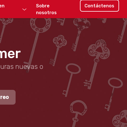
en
Sobre
Contáctenos
nosotros
Amer
duras nuevas o
rreo