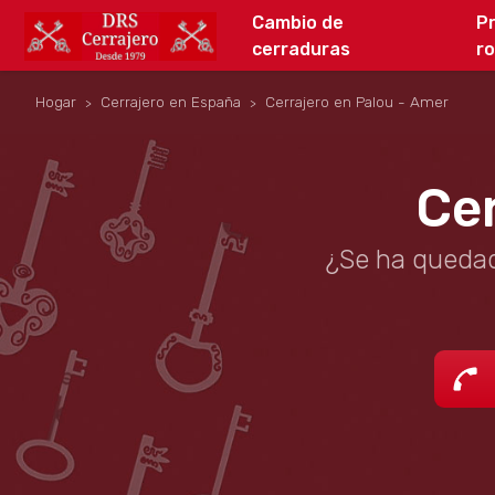
Cambio de
P
cerraduras
r
Hogar
Cerrajero en España
Cerrajero en Palou - Amer
Cer
¿Se ha quedad