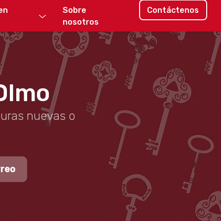
en
Sobre
Contáctenos
nosotros
 Olmo
duras nuevas o
rreo