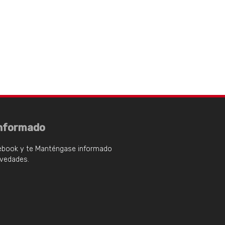
nformado
ebook y te Manténgase informado
ovedades.