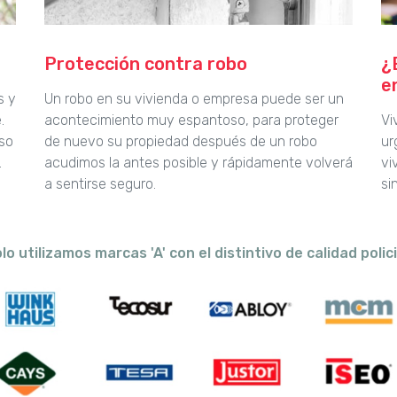
Protección contra robo
¿
e
s y
Un robo en su vivienda o empresa puede ser un
.
acontecimiento muy espantoso, para proteger
Vi
aso
de nuevo su propiedad después de un robo
ur
.
acudimos la antes posible y rápidamente volverá
vi
a sentirse seguro.
si
lo utilizamos marcas 'A' con el distintivo de calidad polici