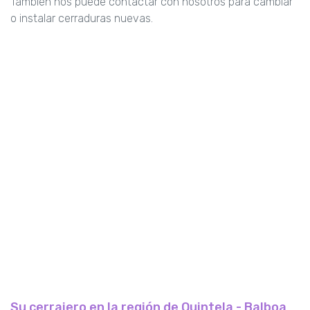
También nos puede contactar con nosotros para cambiar
o instalar cerraduras nuevas.
Su cerrajero en la región de Quintela - Balboa