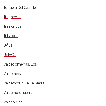
Torrubia Del Castillo
Tragacete
Tresjuncos
Tribaldos
UÃ±a
UclÃ©s
Valdecolmenas, Los
Valdemeca
Valdemorillo De La Sierra
Valdemoro-sierra
Valdeolivas