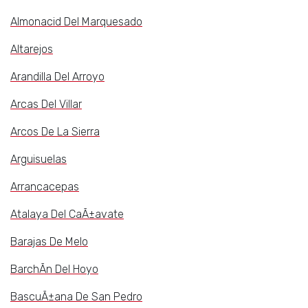
Almonacid Del Marquesado
Altarejos
Arandilla Del Arroyo
Arcas Del Villar
Arcos De La Sierra
Arguisuelas
Arrancacepas
Atalaya Del CaÃ±avate
Barajas De Melo
BarchÃ­n Del Hoyo
BascuÃ±ana De San Pedro