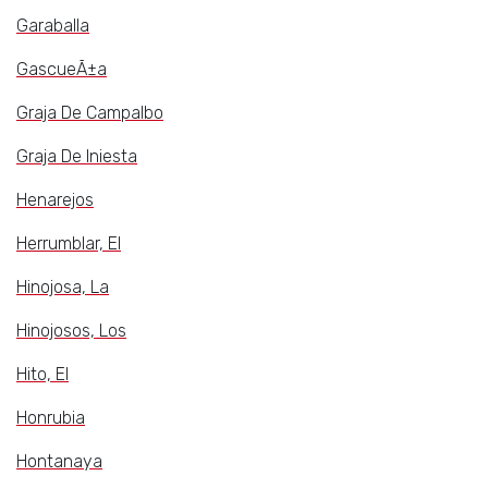
Garaballa
GascueÃ±a
Graja De Campalbo
Graja De Iniesta
Henarejos
Herrumblar, El
Hinojosa, La
Hinojosos, Los
Hito, El
Honrubia
Hontanaya