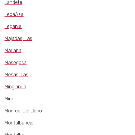
Landete
LedaÃ±a
Leganiel
Majadas, Las
Mariana
Masegosa
Mesas, Las
Minglanilla
Mira
Monreal Del Llano
Montalbanejo
Montalbo