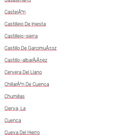
CastejÃ³n
Castillejo De Iniesta
Castillejo-sierra
Castillo De GarcimuÃ±oz
Castillo-albarÃ¡Ã±ez
Cervera Del Llano
ChillarÃ³n De Cuenca
Chumillas
Cierva, La
Cuenca
Cueva Del Hierro