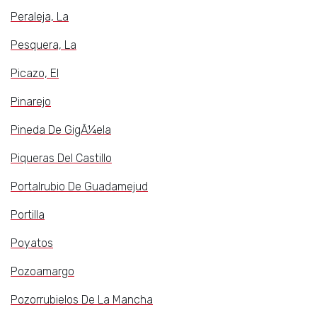
Peraleja, La
Pesquera, La
Picazo, El
Pinarejo
Pineda De GigÃ¼ela
Piqueras Del Castillo
Portalrubio De Guadamejud
Portilla
Poyatos
Pozoamargo
Pozorrubielos De La Mancha