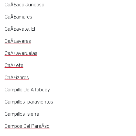
CaÃ±ada Juncosa
CaÃ±amares
CaÃ±avate, El
CaÃ±averas
CaÃ±averuelas
CaÃ±ete
CaÃ±izares
Campillo De Altobuey
Campillos-paravientos
Campillos-sierra
Campos Del ParaÃ­so