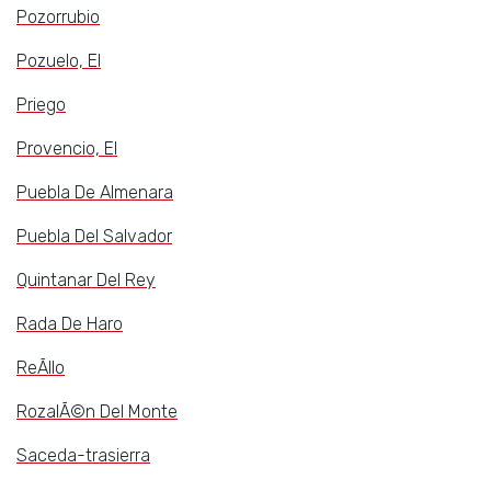
Pozorrubio
Pozuelo, El
Priego
Provencio, El
Puebla De Almenara
Puebla Del Salvador
Quintanar Del Rey
Rada De Haro
ReÃ­llo
RozalÃ©n Del Monte
Saceda-trasierra