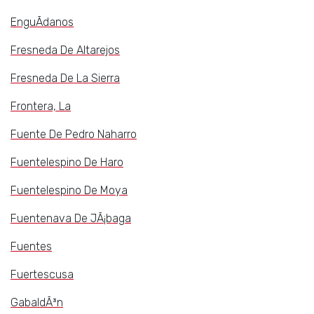
EnguÃ­danos
Fresneda De Altarejos
Fresneda De La Sierra
Frontera, La
Fuente De Pedro Naharro
Fuentelespino De Haro
Fuentelespino De Moya
Fuentenava De JÃ¡baga
Fuentes
Fuertescusa
GabaldÃ³n