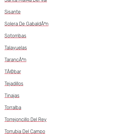
Sisante
Solera De GabaldÃ³n
Sotorribas
Talayuelas
TarancÃ³n
TÃ©bar
Tejadillos
Tinajas
Torralba
Torrejoncillo Del Rey
Torrubia Del Campo