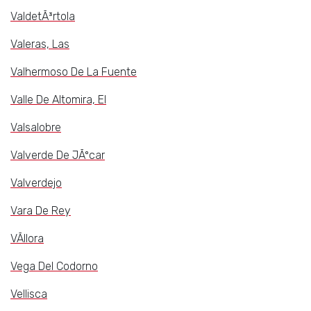
ValdetÃ³rtola
Valeras, Las
Valhermoso De La Fuente
Valle De Altomira, El
Valsalobre
Valverde De JÃºcar
Valverdejo
Vara De Rey
VÃ­llora
Vega Del Codorno
Vellisca