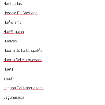
Hontecillas
Horcajo De Santiago
HuÃ©lamo
HuÃ©rguina
Huelves
Huerta De La ObispalÃ­a
Huerta Del Marquesado
Huete
Iniesta
Laguna Del Marquesado
Lagunaseca