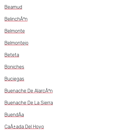
Beamud
BelinchÃ³n
Belmonte
Belmontejo
Beteta
Boniches
Buciegas
Buenache De AlarcÃ³n
Buenache De La Sierra
BuendÃ­a
CaÃ±ada Del Hoyo