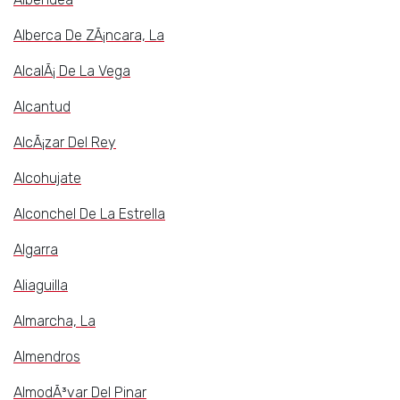
Alberca De ZÃ¡ncara, La
AlcalÃ¡ De La Vega
Alcantud
AlcÃ¡zar Del Rey
Alcohujate
Alconchel De La Estrella
Algarra
Aliaguilla
Almarcha, La
Almendros
AlmodÃ³var Del Pinar